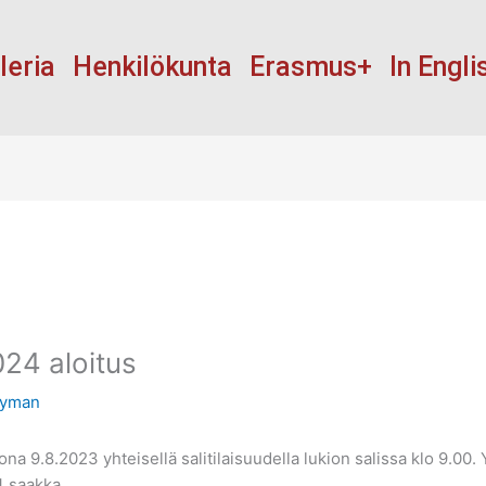
leria
Henkilökunta
Erasmus+
In Engli
24 aloitus
Nyman
a 9.8.2023 yhteisellä salitilaisuudella lukion salissa klo 9.00. 
4 saakka.