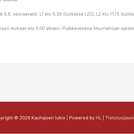
t 9.8. seuraavasti: L1 klo 9.30 (luokassa L22), L2 klo 11.15 (luoka
ksen mukaan klo 9.00 alkaen. Poikkeuksena liikuntalinjan opiskeli
yright © 2026
Kauhajoen lukio
| Powered by
HL
|
Tietotuojasel