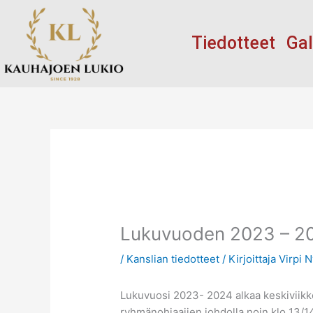
Siirry
sisältöön
Tiedotteet
Gal
Lukuvuoden 2023 – 20
/
Kanslian tiedotteet
/ Kirjoittaja
Virpi 
Lukuvuosi 2023- 2024 alkaa keskiviikkon
ryhmänohjaajien johdolla noin klo 13/1