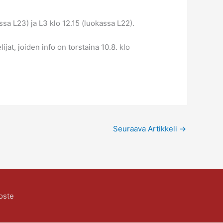
ssa L23) ja L3 klo 12.15 (luokassa L22).
jat, joiden info on torstaina 10.8. klo
Seuraava Artikkeli
→
oste