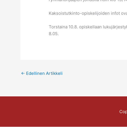
Kaksoistutkinto-opiskelijoiden infot ova
Torstaina 10.8. opiskellaan lukujärjesty
8.05.
←
Edellinen Artikkeli
Cop