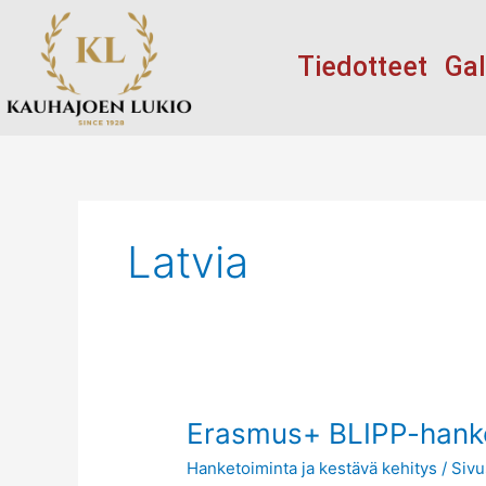
Siirry
sisältöön
Tiedotteet
Gal
Latvia
Erasmus+
Erasmus+ BLIPP-hank
BLIPP-
Hanketoiminta ja kestävä kehitys
/
Sivu
hanke