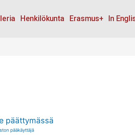
leria
Henkilökunta
Erasmus+
In Engli
e päättymässä
ston pääkäyttäjä