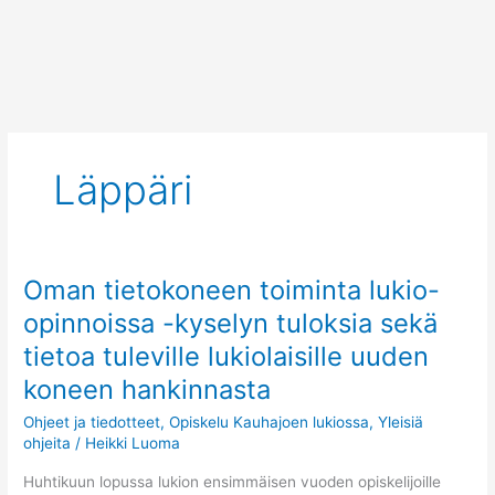
Siirry
sisältöön
Läppäri
Oman tietokoneen toiminta lukio-
Oman
tietokoneen
opinnoissa -kyselyn tuloksia sekä
toiminta
tietoa tuleville lukiolaisille uuden
lukio-
opinnoissa
koneen hankinnasta
-
Ohjeet ja tiedotteet
,
Opiskelu Kauhajoen lukiossa
,
Yleisiä
kyselyn
ohjeita
/
Heikki Luoma
tuloksia
sekä
Huhtikuun lopussa lukion ensimmäisen vuoden opiskelijoille