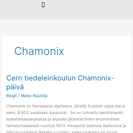
Siirry
sisältöön
Chamonix
Cern tiedeleirikoulun Chamonix-
Cern
tiedeleirikoulun
päivä
Chamonix-
Blogit
/
Marjo Nuuttila
päivä
Chamonix on Ranskassa sijaitseva, lähellä Sveitsin rajaa oleva
pieni, 8 900 asukkaan kaupunki. Se on tunnettu perinteisesti
laskettelukeskuksista ja alueella järjestettiinkin ensimmäiset
talviolympialaiset vuonna 1924. Kaupunki sijaitsee laaksossa ja
sitä reunustavat Alppien vuoristo, jonka joukossa on muun