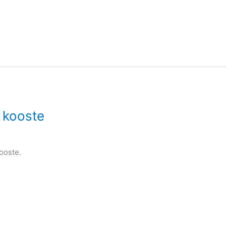
 kooste
ooste.