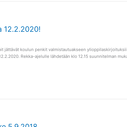
a 12.2.2020!
it jättävät koulun penkit valmistautuakseen ylioppilaskirjoituksi
 12.2.2020. Rekka-ajelulle lähdetään klo 12.15 suunnitelman muk
ke 5.9.2018