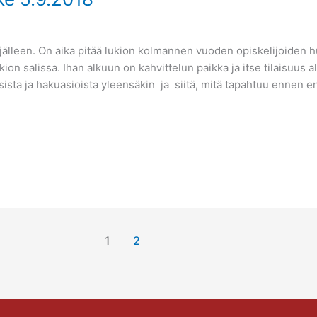
jälleen. On aika pitää lukion kolmannen vuoden opiskelijoiden h
ukion salissa. Ihan alkuun on kahvittelun paikka ja itse tilaisuus 
sta ja hakuasioista yleensäkin ja siitä, mitä tapahtuu ennen ens
1
2