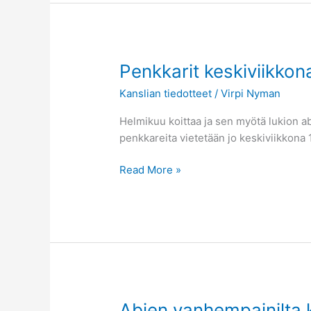
Penkkarit
Penkkarit keskiviikkon
keskiviikkona
Kanslian tiedotteet
/
Virpi Nyman
12.2.2020!
Helmikuu koittaa ja sen myötä lukion ab
penkkareita vietetään jo keskiviikkona
Read More »
Abien
Abien vanhempainilta 