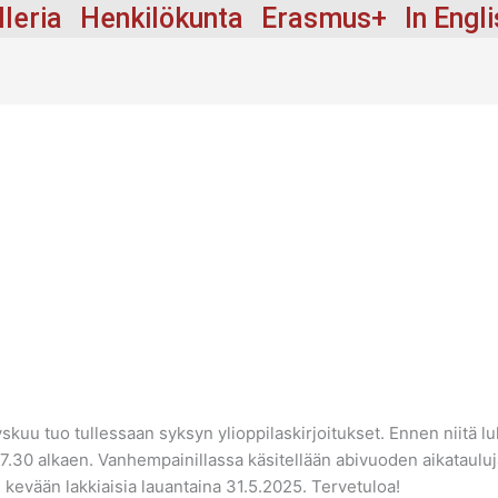
lleria
Henkilökunta
Erasmus+
In Engl
kuu tuo tullessaan syksyn ylioppilaskirjoitukset. Ennen niitä luk
.30 alkaen. Vanhempainillassa käsitellään abivuoden aikatauluja, 
n kevään lakkiaisia lauantaina 31.5.2025. Tervetuloa!