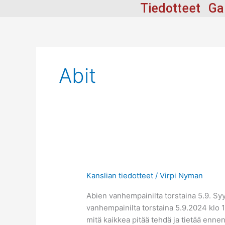
Siirry
Tiedotteet
Ga
sisältöön
Abit
Kanslian tiedotteet
/
Virpi Nyman
Abien vanhempainilta torstaina 5.9. Syys
vanhempainilta torstaina 5.9.2024 klo 17
mitä kaikkea pitää tehdä ja tietää enne