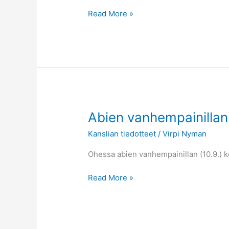
Read More »
Abien
Abien vanhempainillan
vanhempainillan
Kanslian tiedotteet
/
Virpi Nyman
kooste
Ohessa abien vanhempainillan (10.9.) k
Read More »