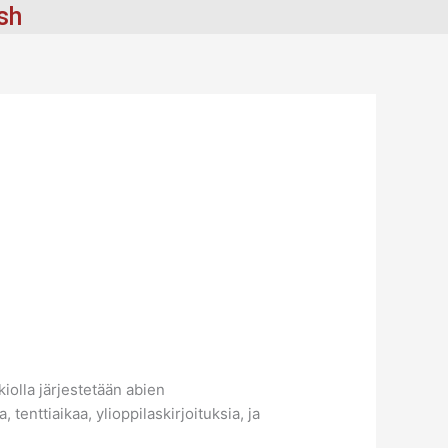
ish
iolla järjestetään abien
tenttiaikaa, ylioppilaskirjoituksia, ja