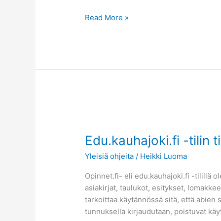
Read More »
Edu.kauhajoki.fi
-
Edu.kauhajoki.fi -tilin 
tilin
tiedot
Yleisiä ohjeita
/
Heikki Luoma
talteen
Opinnet.fi- eli edu.kauhajoki.fi -tilill
asiakirjat, taulukot, esitykset, lomakk
tarkoittaa käytännössä sitä, että abien 
tunnuksella kirjaudutaan, poistuvat kä