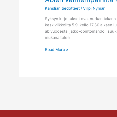
vanhempainilta
Kanslian tiedotteet
/
Virpi Nyman
ke
5.9.2018
Syksyn kirjoitukset ovat nurkan takana 
keskiviikkoilta 5.9. kello 17.30 alkaen l
abivuodesta, jatko-opintomahdollisuuksi
mukana tulee
Read More »