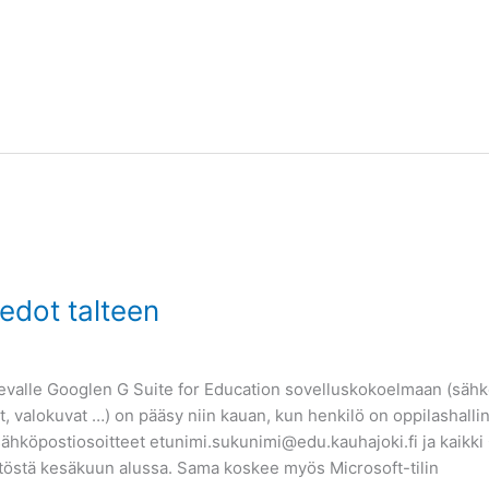
tiedot talteen
ä olevalle Googlen G Suite for Education sovelluskokoelmaan (sähk
eet, valokuvat …) on pääsy niin kauan, kun henkilö on oppilashall
sähköpostiosoitteet etunimi.sukunimi@edu.kauhajoki.fi ja kaikki G
ytöstä kesäkuun alussa. Sama koskee myös Microsoft-tilin