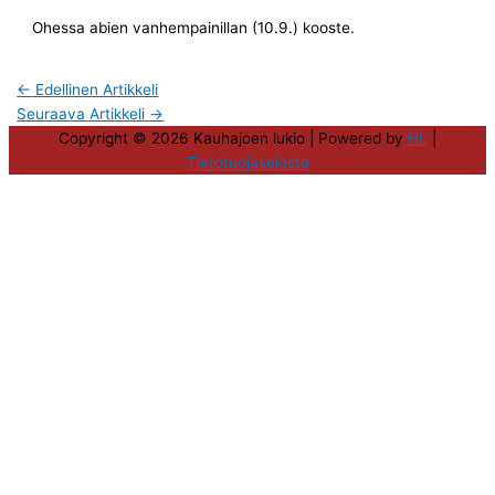
Ohessa abien vanhempainillan (10.9.) kooste.
←
Edellinen Artikkeli
Seuraava Artikkeli
→
Copyright © 2026
Kauhajoen lukio
| Powered by
HL
|
Tietotuojaseloste