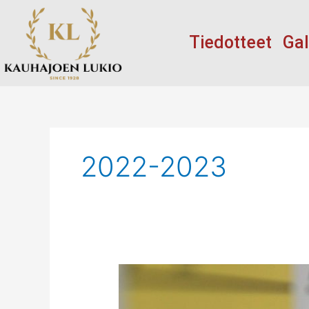
Siirry
sisältöön
Tiedotteet
Gal
2022-2023
Lukuvuoden
2022-
2023