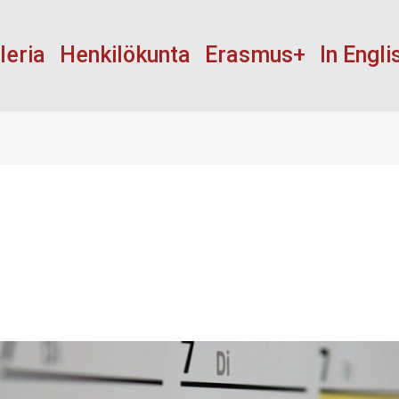
leria
Henkilökunta
Erasmus+
In Engli