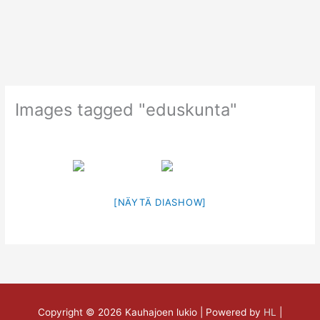
Siirry
sisältöön
Images tagged "eduskunta"
[NÄYTÄ DIASHOW]
Copyright © 2026
Kauhajoen lukio
| Powered by
HL
|