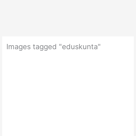
Siirry
sisältöön
Images tagged "eduskunta"