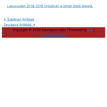
Lukuvuoden 2018-2019 työpäivät ja lomat tästä linkistä.
←
Edellinen Artikkeli
Seuraava Artikkeli
→
Copyright © 2026
Kauhajoen lukio
| Powered by
HL
|
Tietotuojaseloste