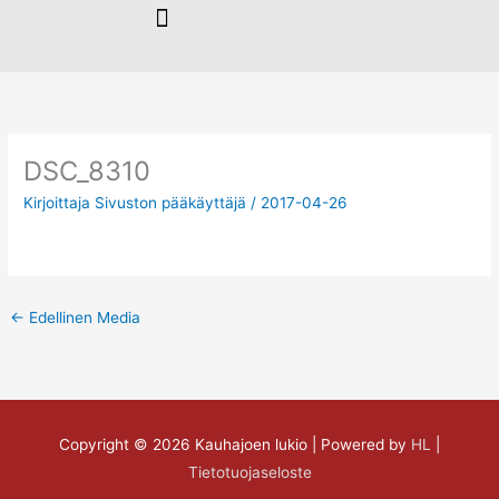
Siirry
sisältöön
DSC_8310
Kirjoittaja
Sivuston pääkäyttäjä
/
2017-04-26
←
Edellinen Media
Copyright © 2026
Kauhajoen lukio
| Powered by
HL
|
Tietotuojaseloste