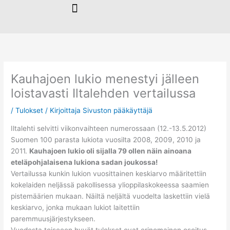
Siirry
sisältöön
Kauhajoen lukio menestyi jälleen
loistavasti Iltalehden vertailussa
/
Tulokset
/ Kirjoittaja
Sivuston pääkäyttäjä
Iltalehti selvitti viikonvaihteen numerossaan (12.-13.5.2012)
Suomen 100 parasta lukiota vuosilta 2008, 2009, 2010 ja
2011.
Kauhajoen lukio oli sijalla 79 ollen näin ainoana
eteläpohjalaisena lukiona sadan joukossa!
Vertailussa kunkin lukion vuosittainen keskiarvo määritettiin
kokelaiden neljässä pakollisessa ylioppilaskokeessa saamien
pistemäärien mukaan. Näiltä neljältä vuodelta laskettiin vielä
keskiarvo, jonka mukaan lukiot laitettiin
paremmuusjärjestykseen.
Vuodesta toiseeen hyvät tulokset ovat erinomainen osoitus