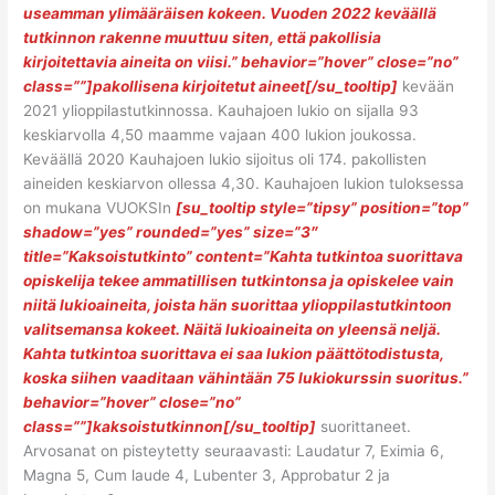
useamman ylimääräisen kokeen. Vuoden 2022 keväällä
tutkinnon rakenne muuttuu siten, että pakollisia
kirjoitettavia aineita on viisi.” behavior=”hover” close=”no”
class=””]pakollisena kirjoitetut aineet[/su_tooltip]
kevään
2021 ylioppilastutkinnossa. Kauhajoen lukio on sijalla 93
keskiarvolla 4,50 maamme vajaan 400 lukion joukossa.
Keväällä 2020 Kauhajoen lukio sijoitus oli 174. pakollisten
aineiden keskiarvon ollessa 4,30. Kauhajoen lukion tuloksessa
on mukana VUOKSIn
[su_tooltip style=”tipsy” position=”top”
shadow=”yes” rounded=”yes” size=”3″
title=”Kaksoistutkinto” content=”Kahta tutkintoa suorittava
opiskelija tekee ammatillisen tutkintonsa ja opiskelee vain
niitä lukioaineita, joista hän suorittaa ylioppilastutkintoon
valitsemansa kokeet. Näitä lukioaineita on yleensä neljä.
Kahta tutkintoa suorittava ei saa lukion päättötodistusta,
koska siihen vaaditaan vähintään 75 lukiokurssin suoritus.”
behavior=”hover” close=”no”
class=””]kaksoistutkinnon[/su_tooltip]
suorittaneet.
Arvosanat on pisteytetty seuraavasti: Laudatur 7, Eximia 6,
Magna 5, Cum laude 4, Lubenter 3, Approbatur 2 ja