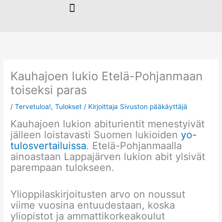
Siirry
sisältöön
Kauhajoen lukio Etelä-Pohjanmaan
toiseksi paras
/
Tervetuloa!
,
Tulokset
/ Kirjoittaja
Sivuston pääkäyttäjä
Kauhajoen lukion abiturientit menestyivät
jälleen loistavasti Suomen lukioiden
yo-
tulosvertailuissa
. Etelä-Pohjanmaalla
ainoastaan Lappajärven lukion abit ylsivät
parempaan tulokseen.
Ylioppilaskirjoitusten arvo on noussut
viime vuosina entuudestaan, koska
yliopistot ja ammattikorkeakoulut