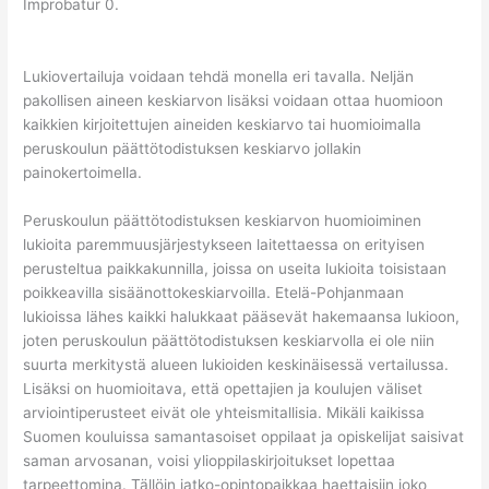
Improbatur 0.
Lukiovertailuja voidaan tehdä monella eri tavalla. Neljän
pakollisen aineen keskiarvon lisäksi voidaan ottaa huomioon
kaikkien kirjoitettujen aineiden keskiarvo tai huomioimalla
peruskoulun päättötodistuksen keskiarvo jollakin
painokertoimella.
Peruskoulun päättötodistuksen keskiarvon huomioiminen
lukioita paremmuusjärjestykseen laitettaessa on erityisen
perusteltua paikkakunnilla, joissa on useita lukioita toisistaan
poikkeavilla sisäänottokeskiarvoilla. Etelä-Pohjanmaan
lukioissa lähes kaikki halukkaat pääsevät hakemaansa lukioon,
joten peruskoulun päättötodistuksen keskiarvolla ei ole niin
suurta merkitystä alueen lukioiden keskinäisessä vertailussa.
Lisäksi on huomioitava, että opettajien ja koulujen väliset
arviointiperusteet eivät ole yhteismitallisia. Mikäli kaikissa
Suomen kouluissa samantasoiset oppilaat ja opiskelijat saisivat
saman arvosanan, voisi ylioppilaskirjoitukset lopettaa
tarpeettomina. Tällöin jatko-opintopaikkaa haettaisiin joko