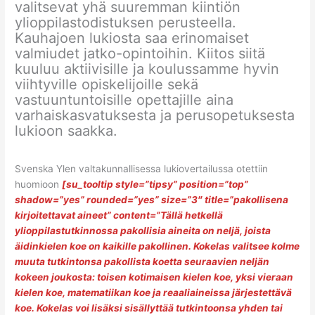
valitsevat yhä suuremman kiintiön
ylioppilastodistuksen perusteella.
Kauhajoen lukiosta saa erinomaiset
valmiudet jatko-opintoihin. Kiitos siitä
kuuluu aktiivisille ja koulussamme hyvin
viihtyville opiskelijoille sekä
vastuuntuntoisille opettajille aina
varhaiskasvatuksesta ja perusopetuksesta
lukioon saakka.
Svenska Ylen valtakunnallisessa lukiovertailussa otettiin
huomioon
[su_tooltip style=”tipsy” position=”top”
shadow=”yes” rounded=”yes” size=”3″ title=”pakollisena
kirjoitettavat aineet” content=”Tällä hetkellä
ylioppilastutkinnossa pakollisia aineita on neljä, joista
äidinkielen koe on kaikille pakollinen. Kokelas valitsee kolme
muuta tutkintonsa pakollista koetta seuraavien neljän
kokeen joukosta: toisen kotimaisen kielen koe, yksi vieraan
kielen koe, matematiikan koe ja reaaliaineissa järjestettävä
koe. Kokelas voi lisäksi sisällyttää tutkintoonsa yhden tai