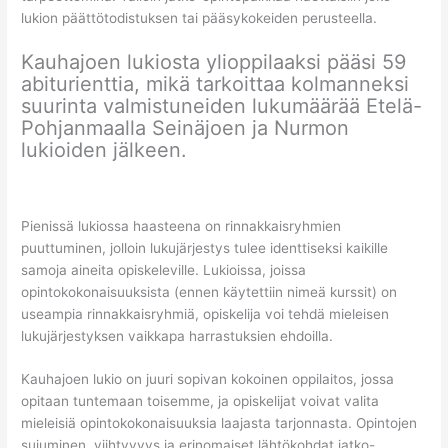
lukion päättötodistuksen tai pääsykokeiden perusteella.
Kauhajoen lukiosta ylioppilaaksi pääsi 59
abiturienttia, mikä tarkoittaa kolmanneksi
suurinta valmistuneiden lukumäärää Etelä-
Pohjanmaalla Seinäjoen ja Nurmon
lukioiden jälkeen.
Pienissä lukiossa haasteena on rinnakkaisryhmien
puuttuminen, jolloin lukujärjestys tulee identtiseksi kaikille
samoja aineita opiskeleville. Lukioissa, joissa
opintokokonaisuuksista (ennen käytettiin nimeä kurssit) on
useampia rinnakkaisryhmiä, opiskelija voi tehdä mieleisen
lukujärjestyksen vaikkapa harrastuksien ehdoilla.
Kauhajoen lukio on juuri sopivan kokoinen oppilaitos, jossa
opitaan tuntemaan toisemme, ja opiskelijat voivat valita
mieleisiä opintokokonaisuuksia laajasta tarjonnasta. Opintojen
sujuminen, viihtyvyys ja erinomaiset lähtökohdat jatko-