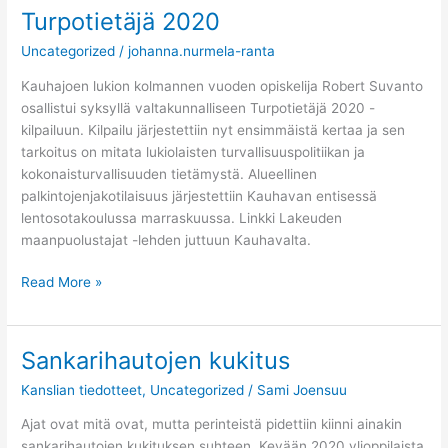
Turpotietäjä 2020
Turpotietäjä
2020
Uncategorized
/
johanna.nurmela-ranta
Kauhajoen lukion kolmannen vuoden opiskelija Robert Suvanto
osallistui syksyllä valtakunnalliseen Turpotietäjä 2020 -
kilpailuun. Kilpailu järjestettiin nyt ensimmäistä kertaa ja sen
tarkoitus on mitata lukiolaisten turvallisuuspolitiikan ja
kokonaisturvallisuuden tietämystä. Alueellinen
palkintojenjakotilaisuus järjestettiin Kauhavan entisessä
lentosotakoulussa marraskuussa. Linkki Lakeuden
maanpuolustajat -lehden juttuun Kauhavalta.
Read More »
Sankarihautojen kukitus
Sankarihautojen
kukitus
Kanslian tiedotteet
,
Uncategorized
/
Sami Joensuu
Ajat ovat mitä ovat, mutta perinteistä pidettiin kiinni ainakin
sankarihautojen kukituksen suhteen. Kevään 2020 ylioppilaista