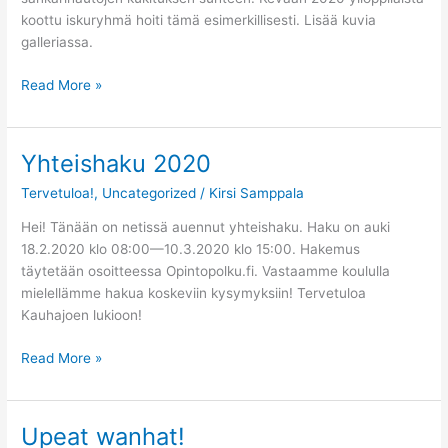
koottu iskuryhmä hoiti tämä esimerkillisesti. Lisää kuvia
galleriassa.
Read More »
Yhteishaku 2020
Yhteishaku
2020
Tervetuloa!
,
Uncategorized
/
Kirsi Samppala
Hei! Tänään on netissä auennut yhteishaku. Haku on auki
18.2.2020 klo 08:00—10.3.2020 klo 15:00. Hakemus
täytetään osoitteessa Opintopolku.fi. Vastaamme koululla
mielellämme hakua koskeviin kysymyksiin! Tervetuloa
Kauhajoen lukioon!
Read More »
Upeat wanhat!
Upeat