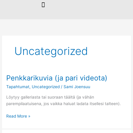
Siirry
sisältöön
Uncategorized
Penkkarikuvia (ja pari videota)
Penkkarikuvia
(ja
Tapahtumat
,
Uncategorized
/
Sami Joensuu
pari
videota)
Löytyy galleriasta tai suoraan täältä (ja vähän
parempilaatuisena, jos vaikka haluat ladata itsellesi talteen).
Read More »