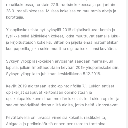
reaalikokeessa, torstain 27.9. ruotsin kokeessa ja perjantain
28.9. reaalikokeessa. Muissa kokeissa on muutamia abeja ja
korottajia.
Ylioppilaskokeista nyt syksyllä 2018 digitalisoituvat kemia ja
fysiikka sekä äidinkielen kokeet, jotka muuttuvat samalla luku-
ja kirjoitustaidon kokeiksi. Sitten on jäljellä enää matematiikan
koe paperilla, joka sekin muuttuu digitaaliseksi ensi keväänä.
Syksyn ylioppilaskokeiden arvosanat saadaan marraskuun
lopulla, jolloin ilmoittaudutaan kevään 2019 ylioppilaskokeisiin.
Syksyn ylioppilaita juhlitaan keskiviikkona 5.12.2018.
Kevät 2019 aloitetaan jatko-opintoinfoilla 7.1. Lukion entiset
opiskelijat saapuvat kertomaan opinnoistaan ja
opiskelupaikkakunnistaan meidän lukiolaisille. Lukion opiskelijat
saavat hyödyllistä tietoa niiltä aloilta, jotka heitä kiinnostavat.
Kevättalvella on luvassa viimeisiä kokeita, rästikokeita,
Abigaala ja preliminäärejä ennen penkkareita torstaina