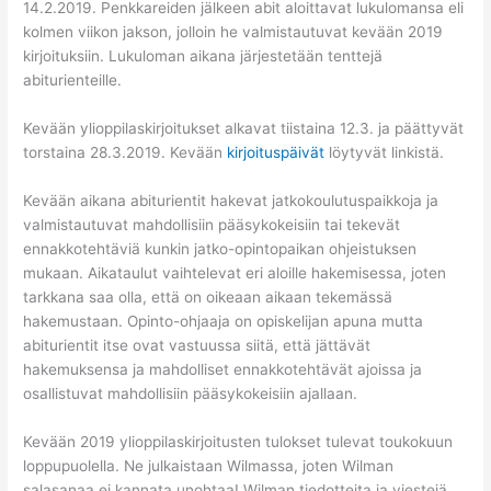
14.2.2019. Penkkareiden jälkeen abit aloittavat lukulomansa eli
kolmen viikon jakson, jolloin he valmistautuvat kevään 2019
kirjoituksiin. Lukuloman aikana järjestetään tenttejä
abiturienteille.
Kevään ylioppilaskirjoitukset alkavat tiistaina 12.3. ja päättyvät
torstaina 28.3.2019. Kevään
kirjoituspäivät
löytyvät linkistä.
Kevään aikana abiturientit hakevat jatkokoulutuspaikkoja ja
valmistautuvat mahdollisiin pääsykokeisiin tai tekevät
ennakkotehtäviä kunkin jatko-opintopaikan ohjeistuksen
mukaan. Aikataulut vaihtelevat eri aloille hakemisessa, joten
tarkkana saa olla, että on oikeaan aikaan tekemässä
hakemustaan. Opinto-ohjaaja on opiskelijan apuna mutta
abiturientit itse ovat vastuussa siitä, että jättävät
hakemuksensa ja mahdolliset ennakkotehtävät ajoissa ja
osallistuvat mahdollisiin pääsykokeisiin ajallaan.
Kevään 2019 ylioppilaskirjoitusten tulokset tulevat toukokuun
loppupuolella. Ne julkaistaan Wilmassa, joten Wilman
salasanaa ei kannata unohtaa! Wilman tiedotteita ja viestejä