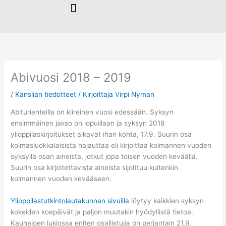
Siirry
sisältöön
Abivuosi 2018 – 2019
/
Kanslian tiedotteet
/ Kirjoittaja
Virpi Nyman
Abiturienteilla on kiireinen vuosi edessään. Syksyn
ensimmäinen jakso on lopuillaan ja syksyn 2018
ylioppilaskirjoitukset alkavat ihan kohta, 17.9. Suurin osa
kolmasluokkalaisista hajauttaa eli kirjoittaa kolmannen vuoden
syksyllä osan aineista, jotkut jopa toisen vuoden keväällä.
Suurin osa kirjoitettavista aineista sijoittuu kuitenkin
kolmannen vuoden kevääseen.
Ylioppilastutkintolautakunnan sivuilla
löytyy kaikkien syksyn
kokeiden koepäivät ja paljon muutakin hyödyllistä tietoa.
Kauhajoen lukiossa eniten osallistujia on perjantain 21.9.