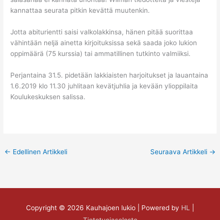
kannattaa seurata pitkin kevättä muutenkin.
Jotta abiturientti saisi valkolakkinsa, hänen pitää suorittaa
vähintään neljä ainetta kirjoituksissa sekä saada joko lukion
oppimäärä (75 kurssia) tai ammatillinen tutkinto valmiiksi.
Perjantaina 31.5. pidetään lakkiaisten harjoitukset ja lauantaina
1.6.2019 klo 11.30 juhlitaan kevätjuhlia ja kevään ylioppilaita
Koulukeskuksen salissa.
←
Edellinen Artikkeli
Seuraava Artikkeli
→
Copyright © 2026
Kauhajoen lukio
| Powered by
HL
|
Tietotuojaseloste