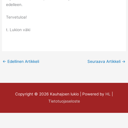
edelleen.
Tervetuloa!
t. Lukion väki
←
Edellinen Artikkeli
Seuraava Artikkeli
→
Copyright © 2026
Kauhajoen lukio
| Powered by
HL
|
Tietotuojaseloste