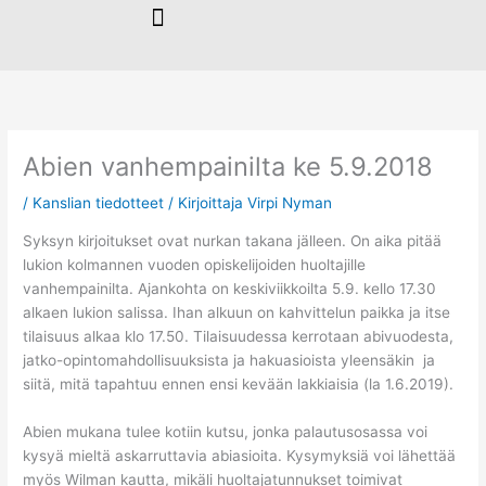
Siirry
sisältöön
Abien vanhempainilta ke 5.9.2018
/
Kanslian tiedotteet
/ Kirjoittaja
Virpi Nyman
Syksyn kirjoitukset ovat nurkan takana jälleen. On aika pitää
lukion kolmannen vuoden opiskelijoiden huoltajille
vanhempainilta. Ajankohta on keskiviikkoilta 5.9. kello 17.30
alkaen lukion salissa. Ihan alkuun on kahvittelun paikka ja itse
tilaisuus alkaa klo 17.50. Tilaisuudessa kerrotaan abivuodesta,
jatko-opintomahdollisuuksista ja hakuasioista yleensäkin ja
siitä, mitä tapahtuu ennen ensi kevään lakkiaisia (la 1.6.2019).
Abien mukana tulee kotiin kutsu, jonka palautusosassa voi
kysyä mieltä askarruttavia abiasioita. Kysymyksiä voi lähettää
myös Wilman kautta, mikäli huoltajatunnukset toimivat