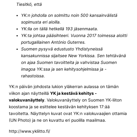
Tiesitkö, että
YK:n johdolla on solmittu noin 500 kansainvälistä
sopimusta eri aloilla.
YK:lla on tällä hetkellä 193 jäsenmaata.
YK:ta johtaa pääsihteeri. Vuonna 2017 toimessa aloitti
portugalilainen António Guterres.
Suomen pysyvä edustusto Yhdistyneissä
kansakunnissa sijaitsee New Yorkissa. Sen tehtävänä
on ajaa Suomen tavoitteita ja vahvistaa Suomen
imagoa YK:ssa ja sen kehitysohjelmissa ja -
rahastoissa.
YK:n päivän johdosta lukion yläkerran aulassa on tämän
viikon ajan näytteillä
YK ja kestävä kehitys -
valokuvanäyttely
. Valokuvanäyttely on Suomen YK-liiton
koostama ja se esittelee kestävän kehityksen 17:ää
tavoitetta. Näyttelyn kuvat ovat YK:n valokuvaajien ottamia
(UN Photo) ja ne on kuvattu eri puolilla maailmaa.
http://www.ykliitto.fi/