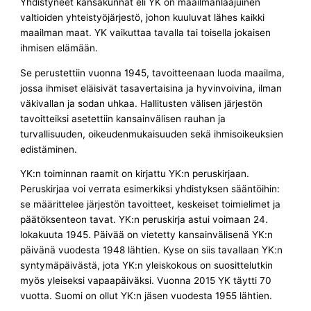
Yhdistyneet kansakunnat eli YK on maailmanlaajuinen
valtioiden yhteistyöjärjestö, johon kuuluvat lähes kaikki
maailman maat. YK vaikuttaa tavalla tai toisella jokaisen
ihmisen elämään.
Se perustettiin vuonna 1945, tavoitteenaan luoda maailma,
jossa ihmiset eläisivät tasavertaisina ja hyvinvoivina, ilman
väkivallan ja sodan uhkaa. Hallitusten välisen järjestön
tavoitteiksi asetettiin kansainvälisen rauhan ja
turvallisuuden, oikeudenmukaisuuden sekä ihmisoikeuksien
edistäminen.
YK:n toiminnan raamit on kirjattu YK:n peruskirjaan.
Peruskirjaa voi verrata esimerkiksi yhdistyksen sääntöihin:
se määrittelee järjestön tavoitteet, keskeiset toimielimet ja
päätöksenteon tavat. YK:n peruskirja astui voimaan 24.
lokakuuta 1945. Päivää on vietetty kansainvälisenä YK:n
päivänä vuodesta 1948 lähtien. Kyse on siis tavallaan YK:n
syntymäpäivästä, jota YK:n yleiskokous on suosittelutkin
myös yleiseksi vapaapäiväksi. Vuonna 2015 YK täytti 70
vuotta. Suomi on ollut YK:n jäsen vuodesta 1955 lähtien.