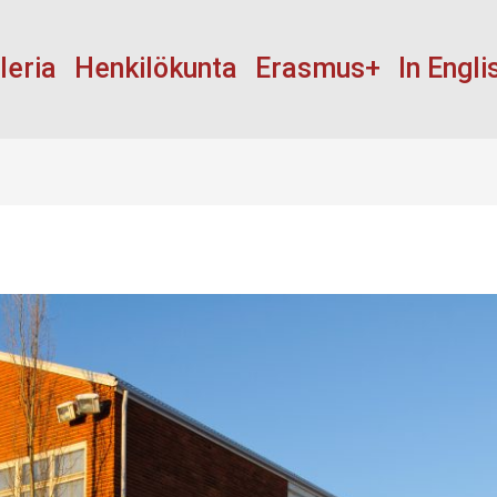
leria
Henkilökunta
Erasmus+
In Engli