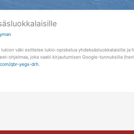
äsluokkalaisille
Nyman
 lukion väki esittelee lukio-opiskelua yhdeksäsluokkalaisille j
t-ohjelmaa, joka vaatii kirjautumisen Google-tunnuksilla (henki
e.com/qbr-yegx-drh
.