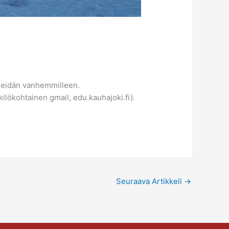
a heidän vanhemmilleen.
lökohtainen gmail, edu.kauhajoki.fi).
Seuraava Artikkeli
→