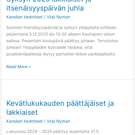
ja
itsenäisyyspäivän juhla
itsenäisyyspäivän
Kanslian tiedotteet
/
Virpi Nyman
juhla
Suomen itsenäisyyspäivää ja syksyn ylioppilaita juhlitaan
perjantaina 5.12.2025 klo 13.00 alkaen Kauhajoen lukion
salissa. Perjantain koulupäivä päättyy juhlaan. Tervetuloa
juhlaan! Ylioppilaiden kotiväelle tiedoksi, että
pysäköintipaikkoja löytyy parhaiten kirkon parkkipaikalta.
Read More »
Kevätlukukauden
päättäjäiset
Kevätlukukauden päättäjäiset ja
ja
lakkiaiset
lakkiaiset
Kanslian tiedotteet
/
Virpi Nyman
Lukuvuosi 2024 – 2025 päättyy lauantaina 31.5.