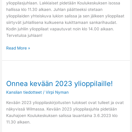
ylioppilasjuhlaan. Lakkiaiset pidetään Koulukeskuksen isossa
hallissa klo 11.30 alkaen. Juhlan päätteeksi otetaan
ylioppilaiden yhteiskuva lukion salissa ja sen jälkeen ylioppilaat
siirtyvät juhlallisena kulkueena kukittamaan sankarihaudat.
Kodin juhliin ylioppilaat vapautuvat noin klo 14.00 aikaan.
Tervetuloa juhlaan!
Read More »
Onnea
kevään
Onnea kevään 2023 ylioppilaille!
2023
ylioppilaille!
Kanslian tiedotteet
/
Virpi Nyman
Kevään 2023 ylioppilaskirjoitusten tulokset ovat tulleet ja ovat
näkyvissä Wilmassa. Kevään 2023 ylioppilasjuhla pidetään
Kauhajoen Koulukeskuksen salissa lauantaina 3.6.2023 klo
11.30 alkaen.