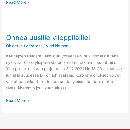
Read More »
Onnea
uusille
Onnea uusille ylioppilaille!
ylioppilaille!
Ohjeet ja tiedotteet
/
Virpi Nyman
Kauhajoen lukiosta valmistuu yhteensä viisi ylioppilasta tänä
syksynä. Kaksi ylioppilaista on kahden tutkinnon suorittajia.
Ylioppilaita juhlitaan perjantaina 3.12.2021 klo 13.00 alkavassa
juhlatilaisuudessa lukion juhlasalissa. Koronarajoitukset voivat
vaikuttaa juhlan toteutustapaan tai yleisömäärään, mutta
tästä lähemmin joulukuun alussa.
Read More »