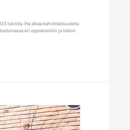
3 lukiolla. Ilta alkaa kahvitilaisuudella
tutustumassa eri oppiaineisiin ja lukion