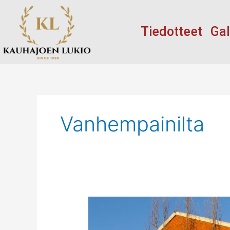
Siirry
sisältöön
Tiedotteet
Gal
Vanhempainilta
Tutustumisilta
lukioon
ti