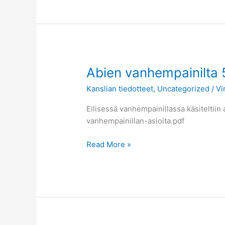
Abien
Abien vanhempainilta 
vanhempainilta
Kanslian tiedotteet
,
Uncategorized
/
Vi
5.9.2024
Eilisessä vanhempainillassa käsiteltiin
vanhempainillan-asioita.pdf
Read More »