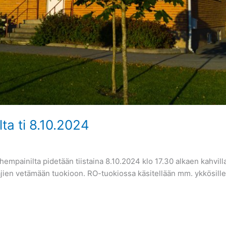
ta ti 8.10.2024
empainilta pidetään tiistaina 8.10.2024 klo 17.30 alkaen kahvilla.
ien vetämään tuokioon. RO-tuokiossa käsitellään mm. ykkösille 