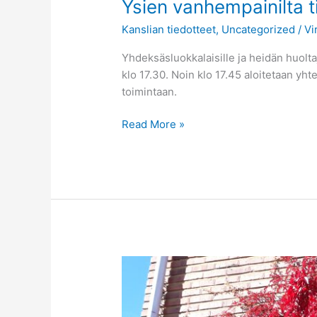
Ysien vanhempainilta ti
Kanslian tiedotteet
,
Uncategorized
/
Vi
Yhdeksäsluokkalaisille ja heidän huoltaji
klo 17.30. Noin klo 17.45 aloitetaan yhte
toimintaan.
Read More »
Ykkösten
vanhempainilta