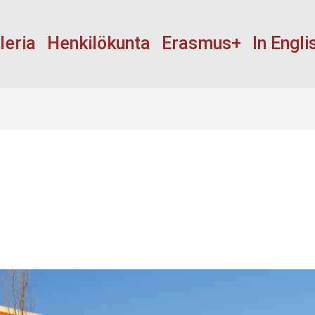
leria
Henkilökunta
Erasmus+
In Engli