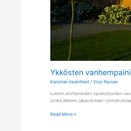
Ykkösten vanhempainil
Kanslian tiedotteet
/
Virpi Nyman
Lukion aloittaneiden opiskelijoiden vanh
jonka jälkeen jakaudutaan ryhmänohjaaj
Read More »