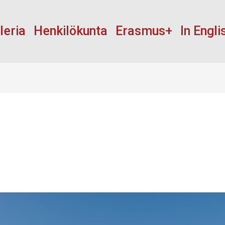
leria
Henkilökunta
Erasmus+
In Engli