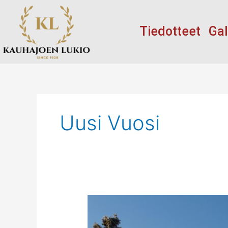
Siirry
sisältöön
Tiedotteet
Gal
Uusi Vuosi
Hyvää
joulua!