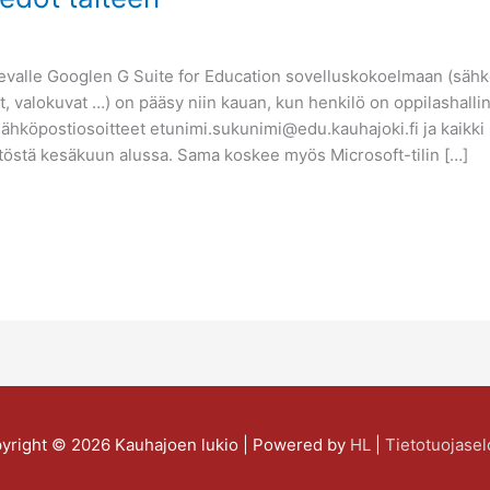
ä olevalle Googlen G Suite for Education sovelluskokoelmaan (sähk
eet, valokuvat …) on pääsy niin kauan, kun henkilö on oppilashall
sähköpostiosoitteet etunimi.sukunimi@edu.kauhajoki.fi ja kaikki G
ytöstä kesäkuun alussa. Sama koskee myös Microsoft-tilin […]
yright © 2026
Kauhajoen lukio
| Powered by
HL
|
Tietotuojasel