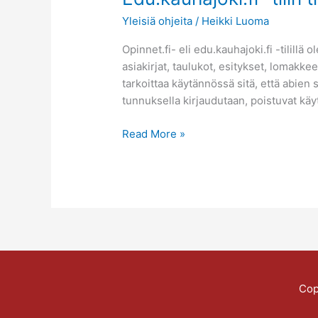
tiedot
Yleisiä ohjeita
/
Heikki Luoma
talteen
Opinnet.fi- eli edu.kauhajoki.fi -tilill
asiakirjat, taulukot, esitykset, lomakk
tarkoittaa käytännössä sitä, että abien 
tunnuksella kirjaudutaan, poistuvat kä
Read More »
Cop