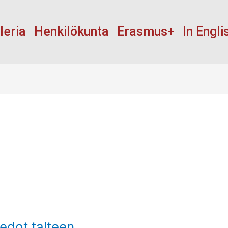
leria
Henkilökunta
Erasmus+
In Engli
tiedot talteen