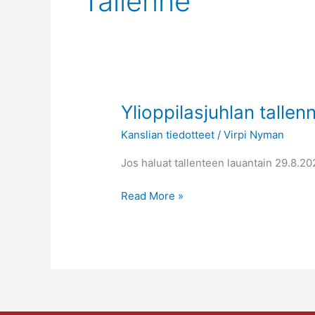
Tallenne
Ylioppilasjuhlan
Ylioppilasjuhlan tallen
tallenne
Kanslian tiedotteet
/
Virpi Nyman
ja
kuvat
Jos haluat tallenteen lauantain 29.8.2020
Read More »