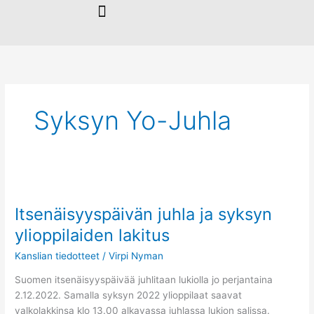
Siirry
sisältöön
Syksyn Yo-Juhla
Itsenäisyyspäivän
juhla
Itsenäisyyspäivän juhla ja syksyn
ja
syksyn
ylioppilaiden lakitus
ylioppilaiden
Kanslian tiedotteet
/
Virpi Nyman
lakitus
Suomen itsenäisyyspäivää juhlitaan lukiolla jo perjantaina
2.12.2022. Samalla syksyn 2022 ylioppilaat saavat
valkolakkinsa klo 13.00 alkavassa juhlassa lukion salissa.