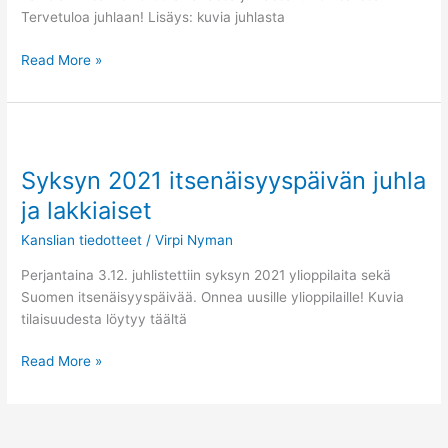
Tervetuloa juhlaan! Lisäys: kuvia juhlasta
Read More »
Syksyn
2021
Syksyn 2021 itsenäisyyspäivän juhla
itsenäisyyspäivän
juhla
ja lakkiaiset
ja
Kanslian tiedotteet
/
Virpi Nyman
lakkiaiset
Perjantaina 3.12. juhlistettiin syksyn 2021 ylioppilaita sekä
Suomen itsenäisyyspäivää. Onnea uusille ylioppilaille! Kuvia
tilaisuudesta löytyy täältä
Read More »