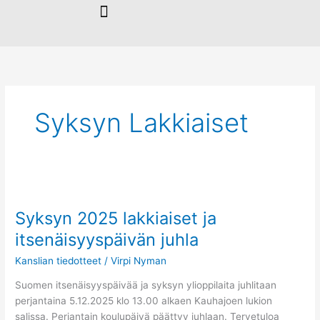
Siirry
sisältöön
Syksyn Lakkiaiset
Syksyn
2025
Syksyn 2025 lakkiaiset ja
lakkiaiset
ja
itsenäisyyspäivän juhla
itsenäisyyspäivän
Kanslian tiedotteet
/
Virpi Nyman
juhla
Suomen itsenäisyyspäivää ja syksyn ylioppilaita juhlitaan
perjantaina 5.12.2025 klo 13.00 alkaen Kauhajoen lukion
salissa. Perjantain koulupäivä päättyy juhlaan. Tervetuloa