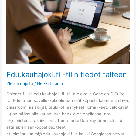
tiedot
talteen
Edu.kauhajoki.fi -tilin tiedot talteen
Yleisiä ohjeita
/
Heikki Luoma
Opinnet.fi- eli edu.kauhajoki.fi -tilillä olevalle Googlen G Suite
for Education sovelluskokoelmaan (sähköposti, kalenteri, drive,
classroom, asiakirjat, taulukot, esitykset, lomakkeet, valokuvat
…) on pääsy niin kauan, kun henkilö on oppilashallinto-
ohjelmistossa aktiivisena. Tämä tarkoittaa käytännössä sitä,
että abien sähköpostiosoitteet
etunimi.sukunimi@edu.kauhajoki.fi ja kaikki Googlessa olevat