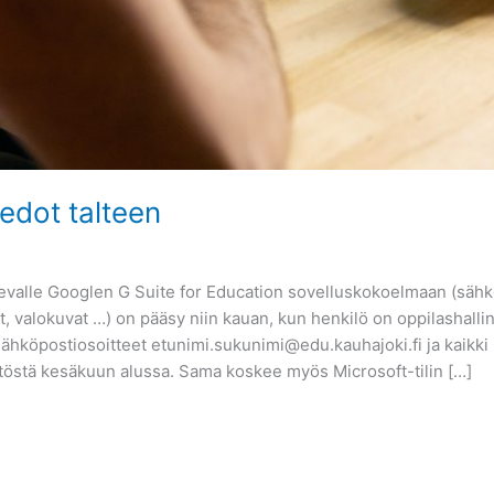
tiedot talteen
ä olevalle Googlen G Suite for Education sovelluskokoelmaan (sähk
eet, valokuvat …) on pääsy niin kauan, kun henkilö on oppilashall
sähköpostiosoitteet etunimi.sukunimi@edu.kauhajoki.fi ja kaikki G
ytöstä kesäkuun alussa. Sama koskee myös Microsoft-tilin […]