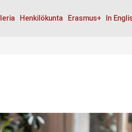
leria
Henkilökunta
Erasmus+
In Engli