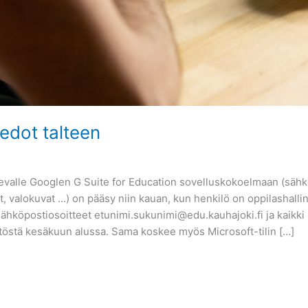
tiedot talteen
ä olevalle Googlen G Suite for Education sovelluskokoelmaan (sähk
eet, valokuvat …) on pääsy niin kauan, kun henkilö on oppilashall
sähköpostiosoitteet etunimi.sukunimi@edu.kauhajoki.fi ja kaikki G
ytöstä kesäkuun alussa. Sama koskee myös Microsoft-tilin […]