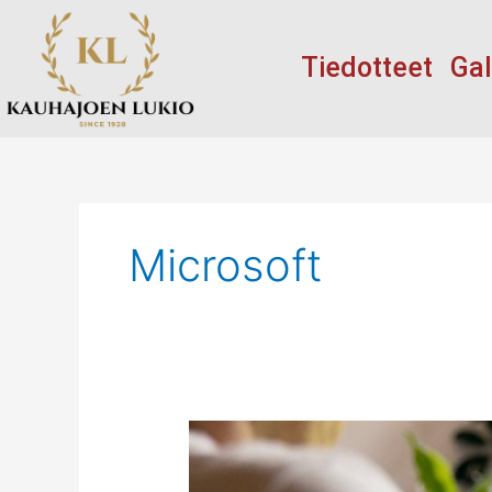
Siirry
sisältöön
Tiedotteet
Gal
Microsoft
Edu.kauhajoki.fi
-
tilin