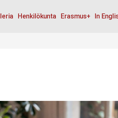
leria
Henkilökunta
Erasmus+
In Engli