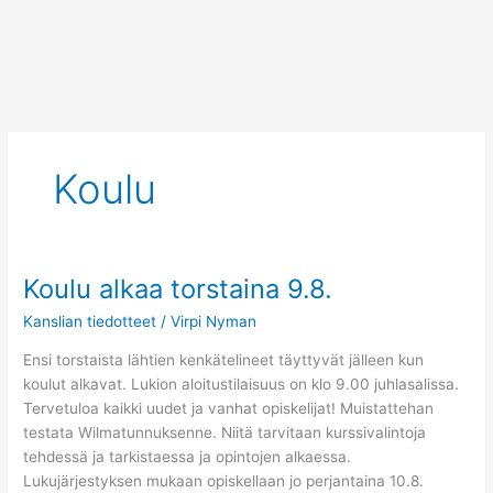
Siirry
sisältöön
Koulu
Koulu alkaa torstaina 9.8.
Koulu
alkaa
Kanslian tiedotteet
/
Virpi Nyman
torstaina
9.8.
Ensi torstaista lähtien kenkätelineet täyttyvät jälleen kun
koulut alkavat. Lukion aloitustilaisuus on klo 9.00 juhlasalissa.
Tervetuloa kaikki uudet ja vanhat opiskelijat! Muistattehan
testata Wilmatunnuksenne. Niitä tarvitaan kurssivalintoja
tehdessä ja tarkistaessa ja opintojen alkaessa.
Lukujärjestyksen mukaan opiskellaan jo perjantaina 10.8.