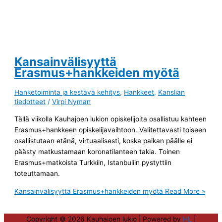
Kansainvälisyyttä
Erasmus+hankkeiden myötä
Hanketoiminta ja kestävä kehitys
,
Hankkeet
,
Kanslian
tiedotteet
/
Virpi Nyman
Tällä viikolla Kauhajoen lukion opiskelijoita osallistuu kahteen
Erasmus+hankkeen opiskelijavaihtoon. Valitettavasti toiseen
osallistutaan etänä, virtuaalisesti, koska paikan päälle ei
päästy matkustamaan koronatilanteen takia. Toinen
Erasmus+matkoista Turkkiin, Istanbuliin pystyttiin
toteuttamaan.
Kansainvälisyyttä Erasmus+hankkeiden myötä
Read More »
Copyright © 2026
Kauhajoen lukio
| Powered by
HL
|