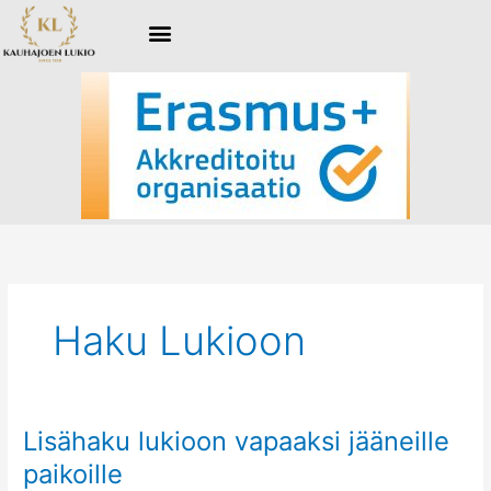
Siirry
sisältöön
Haku Lukioon
Lisähaku lukioon vapaaksi jääneille
Lisähaku
lukioon
paikoille
vapaaksi