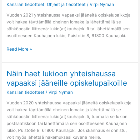
Kanslian tiedotteet
,
Ohjeet ja tiedotteet
/
Virpi Nyman
jääneille
paikoille
Vuoden 2021 yhteishaussa vapaaksi jääneitä opiskelupaikkoja
voit hakea täyttämällä oheinen lomake ja lähettämällä se
sähköpostin liitteenä: lukio(at)kauhajoki.fi tai lähettämällä sen
osoitteeseen Kauhajoen lukio, Puistotie 8, 61800 Kauhajoki.
Read More »
Näin haet lukioon yhteishaussa
Näin
haet
vapaaksi jääneille opiskelupaikoille
lukioon
Kanslian tiedotteet
/
Virpi Nyman
yhteishaussa
vapaaksi
Vuoden 2020 yhteishaussa vapaaksi jääneitä opiskelupaikkoja
jääneille
voit hakea täyttämällä oheinen lomake ja lähettämällä se
opiskelupaikoille
sähköpostin liitteenä: lukio(at)kauhajoki.fi, tuomalla se lukion
postilaatikkoon tai lähettämällä sen osoitteeseen Kauhajoen
lukio, Puistotie 8, 61800 Kauhajoki. Jos skannaus ei onnistu,
voit myös lähettää hakemuksesi kuvana meille.