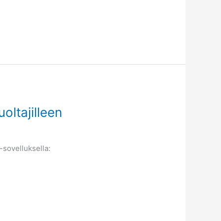
oltajilleen
-sovelluksella: