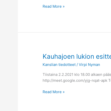
Read More »
Kauhajoen
Kauhajoen lukion esitte
lukion
Kanslian tiedotteet
/
Virpi Nyman
esittely
yhdeksäsluokkalaisille
Tiistaina 2.2.2021 klo 18.00 alkaen pä
ja
http://meet.google.com/yjg-nqat-apk T
heidän
huoltajilleen
Read More »