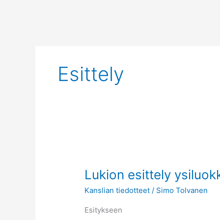
Siirry
sisältöön
Esittely
Lukion
esittely
Lukion esittely ysiluokk
ysiluokkalaisille
Kanslian tiedotteet
/
Simo Tolvanen
Esitykseen