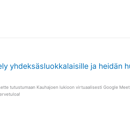
ly yhdeksäsluokkalaisille ja heidän hu
äsette tutustumaan Kauhajoen lukioon virtuaalisesti Google Meet
ervetuloa!