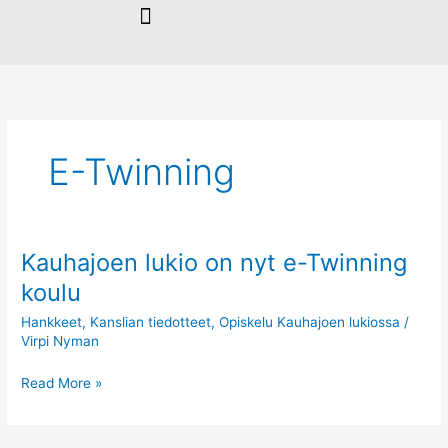
Siirry
sisältöön
E-Twinning
Kauhajoen lukio on nyt e-Twinning
Kauhajoen
lukio
koulu
on
Hankkeet
,
Kanslian tiedotteet
,
Opiskelu Kauhajoen lukiossa
/
nyt
Virpi Nyman
e-
Twinning
Read More »
koulu