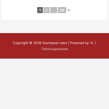
1
2
...
38
►
Copyright © 2026
Kauhajoen lukio
| Powered by
HL
|
Tietotuojaseloste