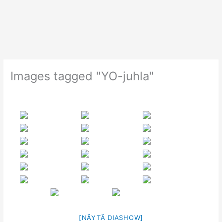
Siirry
sisältöön
Images tagged "YO-juhla"
[NÄYTÄ DIASHOW]