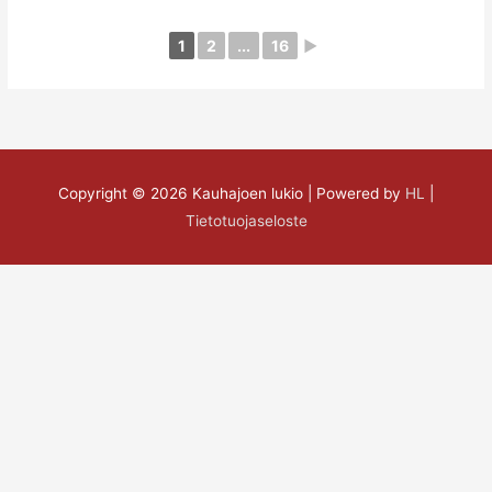
1
2
...
16
►
Copyright © 2026
Kauhajoen lukio
| Powered by
HL
|
Tietotuojaseloste