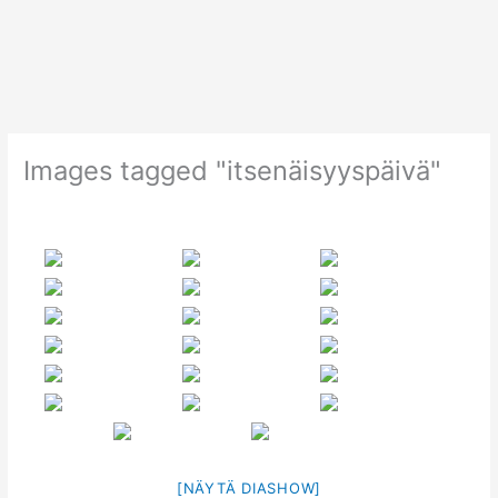
Siirry
sisältöön
Images tagged "itsenäisyyspäivä"
[NÄYTÄ DIASHOW]