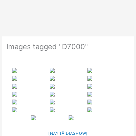
Siirry
sisältöön
Images tagged "D7000"
[NÄYTÄ DIASHOW]