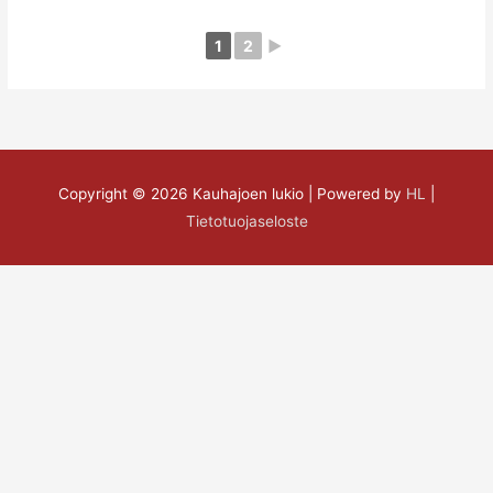
1
2
►
Copyright © 2026
Kauhajoen lukio
| Powered by
HL
|
Tietotuojaseloste