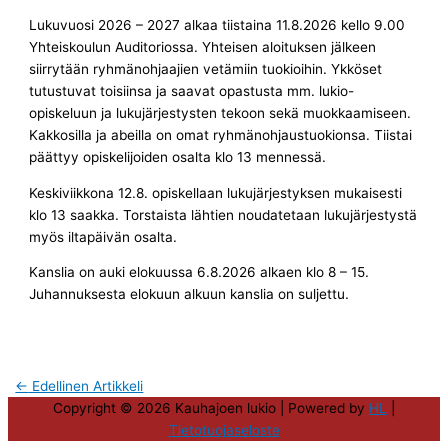
Lukuvuosi 2026 – 2027 alkaa tiistaina 11.8.2026 kello 9.00
Yhteiskoulun Auditoriossa. Yhteisen aloituksen jälkeen
siirrytään ryhmänohjaajien vetämiin tuokioihin. Ykköset
tutustuvat toisiinsa ja saavat opastusta mm. lukio-
opiskeluun ja lukujärjestysten tekoon sekä muokkaamiseen.
Kakkosilla ja abeilla on omat ryhmänohjaustuokionsa. Tiistai
päättyy opiskelijoiden osalta klo 13 mennessä.
Keskiviikkona 12.8. opiskellaan lukujärjestyksen mukaisesti
klo 13 saakka. Torstaista lähtien noudatetaan lukujärjestystä
myös iltapäivän osalta.
Kanslia on auki elokuussa 6.8.2026 alkaen klo 8 – 15.
Juhannuksesta elokuun alkuun kanslia on suljettu.
←
Edellinen Artikkeli
Copyright © 2026
Kauhajoen lukio
| Powered by
HL
|
Tietotuojaseloste