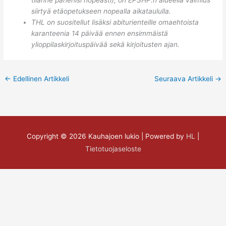
siirtyä etäopetukseen nopealla aikataululla.
THL on suositellut lisäksi abiturienteille omaehtoista
karanteenia 14 päivää ennen ensimmäistä
ylioppilaskirjoituspäivää sekä kirjoitusten ajan.
←
Edellinen Artikkeli
Seuraava Artikkeli
→
Copyright © 2026
Kauhajoen lukio
| Powered by
HL
|
Tietotuojaseloste