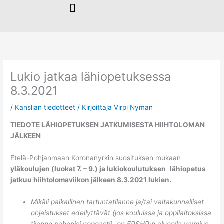
Siirry
sisältöön
Lukio jatkaa lähiopetuksessa
8.3.2021
/
Kanslian tiedotteet
/ Kirjoittaja
Virpi Nyman
TIEDOTE LÄHIOPETUKSEN JATKUMISESTA HIIHTOLOMAN
JÄLKEEN
Etelä-Pohjanmaan Koronanyrkin suosituksen mukaan
yläkoulujen (luokat 7. – 9.) ja lukiokoulutuksen
lähiopetus
jatkuu hiihtolomaviikon jälkeen 8.3.2021 lukien.
Mikäli paikallinen tartuntatilanne ja/tai valtakunnalliset
ohjeistukset edellyttävät (jos kouluissa ja oppilaitoksissa
tilanne pahenisi nopeasti), on EPSHP:n alueella valmius