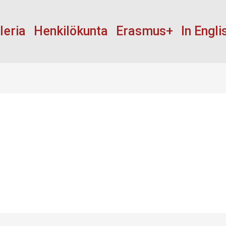
leria
Henkilökunta
Erasmus+
In Engli