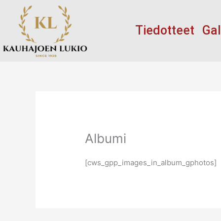
Siirry
sisältöön
Tiedotteet
Gal
Albumi
[cws_gpp_images_in_album_gphotos]