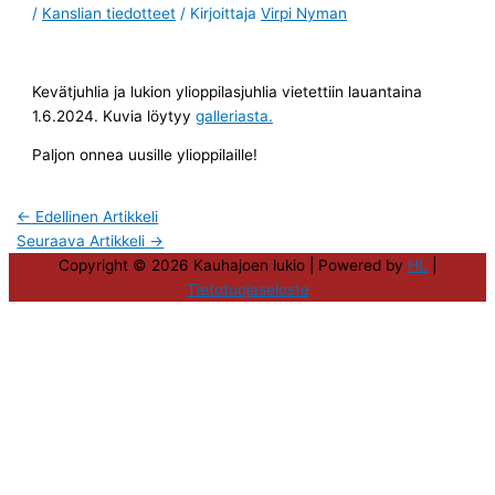
/
Kanslian tiedotteet
/ Kirjoittaja
Virpi Nyman
Kevätjuhlia ja lukion ylioppilasjuhlia vietettiin lauantaina
1.6.2024. Kuvia löytyy
galleriasta.
Paljon onnea uusille ylioppilaille!
←
Edellinen Artikkeli
Seuraava Artikkeli
→
Copyright © 2026
Kauhajoen lukio
| Powered by
HL
|
Tietotuojaseloste