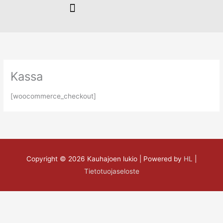
Siirry
sisältöön
Kassa
[woocommerce_checkout]
Copyright © 2026
Kauhajoen lukio
| Powered by
HL
|
Tietotuojaseloste