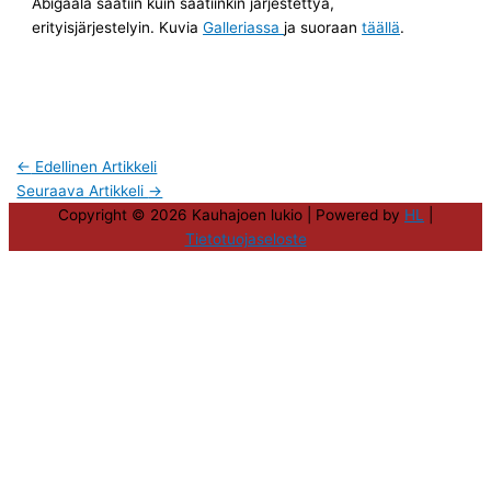
Abigaala saatiin kuin saatiinkin järjestettyä,
erityisjärjestelyin. Kuvia
Galleriassa
ja suoraan
täällä
.
←
Edellinen Artikkeli
Seuraava Artikkeli
→
Copyright © 2026
Kauhajoen lukio
| Powered by
HL
|
Tietotuojaseloste