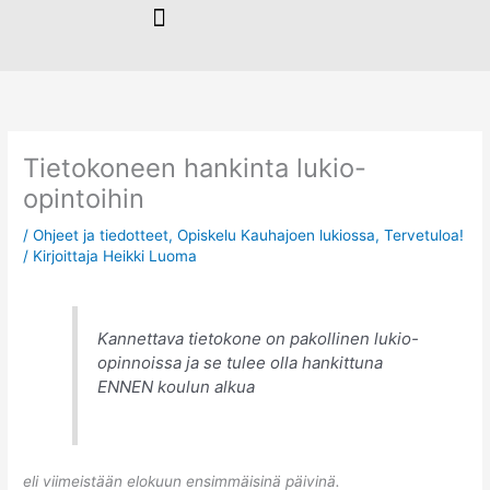
Siirry
sisältöön
Tietokoneen hankinta lukio-
opintoihin
/
Ohjeet ja tiedotteet
,
Opiskelu Kauhajoen lukiossa
,
Tervetuloa!
/ Kirjoittaja
Heikki Luoma
Kannettava tietokone on pakollinen lukio-
opinnoissa ja se tulee olla hankittuna
ENNEN koulun alkua
eli viimeistään elokuun ensimmäisinä päivinä.