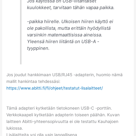
Jos käytössä on USB-liitäntäiset
kuulokkeet, tarvitaan tähän vapaa paikka.
-paikka hiirelle. Ulkoisen hiiren käyttö ei
ole pakollista, mutta erittäin hyödyllistä
varsinkin matemaattisissa aineissa.
Yleensä hiiren liitäntä on USB-A -
tyyppinen.
Jos joudut hankkimaan USB/RJ45 -adapterin, huomio nämä
mallit hankintaa tehdessäsi:
https://www.abitti.fi/fi/ohjeet/testatut-lisalaitteet/
Tämä adapteri kytketään tietokoneen USB-C -porttiin.
Verkkokaapeli kytketään adapterin toiseen päähän. Kuvan
laitteen Abitti-yhteensopivuutta ei ole testattu Kauhajoen
lukiossa.
Lisälaitteita voi olla vain langallisena