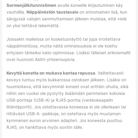
Sormenjälkitunnistimen
avulla koneelle kirjautuminen käy
vauhdilla.
Näppäimistön taustavalo
on erinomainen lisä, kun
sängyssä valojen sammuttamisen jälkeen muistaa, että vielä
on yksi tehtävä tekemättä.
Joissakin malleissa on kosketusnäyttö tai jopa irroitettava
näppäimistöosa, mutta näitä ominaisuuksia ei ole koettu
erityisen tärkeiksi lukio-opinnoissa. Lisäksi tällaiset erikoismallit
ovat huonosti Abitti-yhteensopivia.
Kevyttä konetta on mukava kantaa repussa
. Valitettavasti
keveys tuntuu myös kukkarossa ostoksen jälkeen. Lisäksi on
huomioitava, että kevyimmät koneet ovat erittäin ohuita, eikä
niihin sen vuoksi ole pystytty lisäämään perinteisen kokoisia
USB-portteja (USB-A) ja RJ45-porttia (verkkokaapelin
liitäntäportti). Jos ostettavassa koneessa ei ole ollenkaan tai
riittävästi USB-A -paikkoja, on ostettava myös muutaman
kymmenen euron arvoinen adapteri. Jos koneesta puuttuu
RJ45, on hankittava myös sovitin tälle.