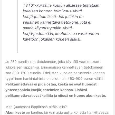
TVT01-kurssilla koulun alkaessa testataan
jokaisen koneen toimivuus Abitti-
koejärjestelmässä. Jos jollakin on
sellainen kannettava tietokone, jota ei
saada käynnistymään Abitti-
korjärjestelmään, koululta saa varakoneen
käyttöön jokaisen kokeen ajaksi.
Jo 250 eurolla saa tietokoneen, joka täyttää vaatimukset
lukiolaisen läppäriksi. Erinomaisen kannettavan tietokoneen
saa 800-1200 eurolla. Edellisten vuosien perusteella koneen
tyypillinen hankintahinta on ollut noin 450-900 euron välillä.
Pelikannettavaa ei pidä ostaa, koska ne ovat huonosti
yhteensopivia koejärjestelmien kanssa. Lisäksi
pelikannettavat ovat kalliita ja niissä on huono akun kesto.
Mitä (uudessa) läppärissä pitäisi olla?
Akun kesto
on kenties tärkein asia uutta konetta hankittaessa.