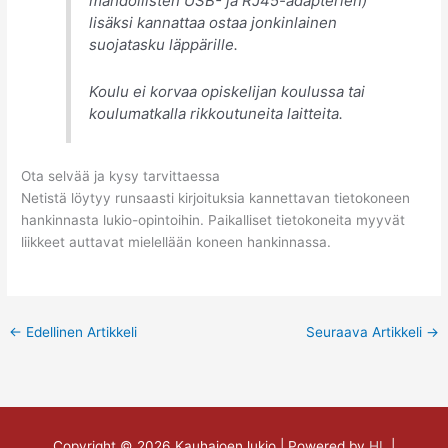
mahdollisten USB- ja RJ45-adapterien)
lisäksi kannattaa ostaa jonkinlainen
suojatasku läppärille.
Koulu ei korvaa opiskelijan koulussa tai
koulumatkalla rikkoutuneita laitteita.
Ota selvää ja kysy tarvittaessa
Netistä löytyy runsaasti kirjoituksia kannettavan tietokoneen
hankinnasta lukio-opintoihin. Paikalliset tietokoneita myyvät
liikkeet auttavat mielellään koneen hankinnassa.
←
Edellinen Artikkeli
Seuraava Artikkeli
→
Copyright © 2026
Kauhajoen lukio
| Powered by
HL
|