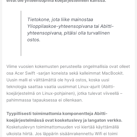
eivät ole yhteensopivia koejärjestelmien kanssa.
Tietokone, jota liike mainostaa
Ylioppilaskoe-yhteensopivana tai Abitti-
yhteensopivana, pitäisi olla turvallinen
ostos.
Viime vuosien kokemusten perusteella ongelmallisia ovat olleet
osa Acer Swift -sarjan koneista sekä kalleimmat MacBookit.
Uusin malli ei välttämättä ole hyvä ostos, koska uusi
teknologia saattaa vaatia uusimmat Linux-ajurit (Abitti-
koejärjestelmä on Linux-pohjainen), jotka tulevat viiveellä –
pahimmassa tapauksessa ei ollenkaan.
Tyypillisesti toimimattomia komponentteja Abitti-
koejärjestelmässä ovat kosketuslevy ja langaton verkko.
Kosketuslevyn toimimattomuuden voi kiertää käyttämällä
ulkoista hiirtä. Jos läppärin sisäänrakennettu Wifi ei toimi