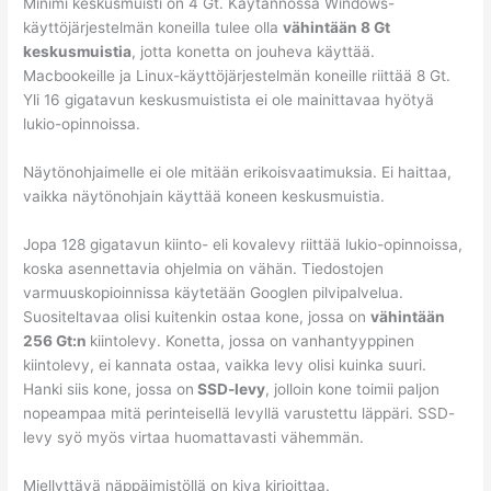
Minimi keskusmuisti on 4 Gt. Käytännössä Windows-
käyttöjärjestelmän koneilla tulee olla
vähintään 8 Gt
keskusmuistia
, jotta konetta on jouheva käyttää.
Macbookeille ja Linux-käyttöjärjestelmän koneille riittää 8 Gt.
Yli 16 gigatavun keskusmuistista ei ole mainittavaa hyötyä
lukio-opinnoissa.
Näytönohjaimelle ei ole mitään erikoisvaatimuksia. Ei haittaa,
vaikka näytönohjain käyttää koneen keskusmuistia.
Jopa 128 gigatavun kiinto- eli kovalevy riittää lukio-opinnoissa,
koska asennettavia ohjelmia on vähän. Tiedostojen
varmuuskopioinnissa käytetään Googlen pilvipalvelua.
Suositeltavaa olisi kuitenkin ostaa kone, jossa on
vähintään
256 Gt:n
kiintolevy. Konetta, jossa on vanhantyyppinen
kiintolevy, ei kannata ostaa, vaikka levy olisi kuinka suuri.
Hanki siis kone, jossa on
SSD-levy
, jolloin kone toimii paljon
nopeampaa mitä perinteisellä levyllä varustettu läppäri. SSD-
levy syö myös virtaa huomattavasti vähemmän.
Miellyttävä näppäimistöllä on kiva kirjoittaa.