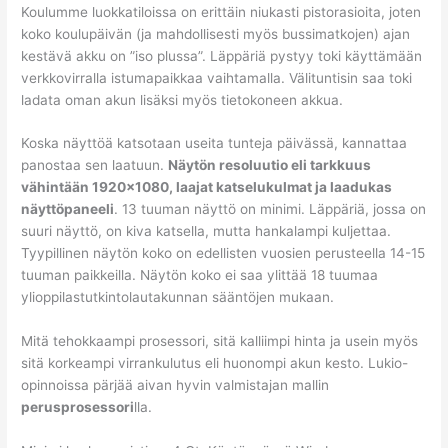
Koulumme luokkatiloissa on erittäin niukasti pistorasioita, joten
koko koulupäivän (ja mahdollisesti myös bussimatkojen) ajan
kestävä akku on ”iso plussa”. Läppäriä pystyy toki käyttämään
verkkovirralla istumapaikkaa vaihtamalla. Välituntisin saa toki
ladata oman akun lisäksi myös tietokoneen akkua.
Koska näyttöä katsotaan useita tunteja päivässä, kannattaa
panostaa sen laatuun.
Näytön resoluutio eli tarkkuus
vähintään 1920×1080, laajat katselukulmat ja laadukas
näyttöpaneeli
. 13 tuuman näyttö on minimi. Läppäriä, jossa on
suuri näyttö, on kiva katsella, mutta hankalampi kuljettaa.
Tyypillinen näytön koko on edellisten vuosien perusteella 14-15
tuuman paikkeilla. Näytön koko ei saa ylittää 18 tuumaa
ylioppilastutkintolautakunnan sääntöjen mukaan.
Mitä tehokkaampi prosessori, sitä kalliimpi hinta ja usein myös
sitä korkeampi virrankulutus eli huonompi akun kesto. Lukio-
opinnoissa pärjää aivan hyvin valmistajan mallin
perusprosessori
lla.