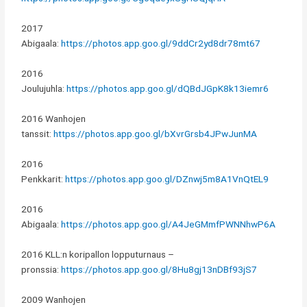
2017
Abigaala:
https://photos.app.goo.gl/9ddCr2yd8dr78mt67
2016
Joulujuhla:
https://photos.app.goo.gl/dQBdJGpK8k13iemr6
2016 Wanhojen
tanssit:
https://photos.app.goo.gl/bXvrGrsb4JPwJunMA
2016
Penkkarit:
https://photos.app.goo.gl/DZnwj5m8A1VnQtEL9
2016
Abigaala:
https://photos.app.goo.gl/A4JeGMmfPWNNhwP6A
2016 KLL:n koripallon lopputurnaus –
pronssia:
https://photos.app.goo.gl/8Hu8gj13nDBf93jS7
2009 Wanhojen