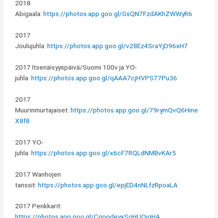
2018
Abigaala:
https://photos.app.goo.gl/GsQN7FzdAKhZWWyR6
2017
Joulujuhla:
https://photos.app.goo.gl/v28Ez4SraYjD96xH7
2017 Itsenäisyyspäivä/Suomi 100v ja YO-
juhla:
https://photos.app.goo.gl/qAAA7cjHVPS77Pu36
2017
Muurinmurtajaiset:
https://photos.app.goo.gl/79rymQvQ6Hine
X8f8
2017 YO-
juhla:
https://photos.app.goo.gl/x6cF7RQLdNMBvKAr5
2017 Wanhojen
tanssit:
https://photos.app.goo.gl/epjED4nNLfzRpoaLA
2017 Penkkarit:
https://photos.app.goo.gl/CgoqdeyxSgHUQjqHA