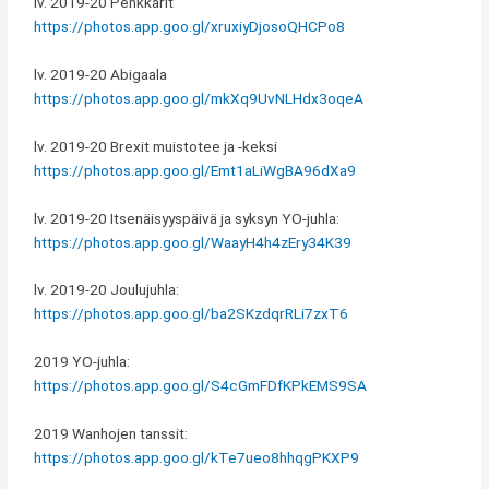
lv. 2019-20 Penkkarit
https://photos.app.goo.gl/xruxiyDjosoQHCPo8
lv. 2019-20 Abigaala
https://photos.app.goo.gl/mkXq9UvNLHdx3oqeA
lv. 2019-20 Brexit muistotee ja -keksi
https://photos.app.goo.gl/Emt1aLiWgBA96dXa9
lv. 2019-20 Itsenäisyyspäivä ja syksyn YO-juhla:
https://photos.app.goo.gl/WaayH4h4zEry34K39
lv. 2019-20 Joulujuhla:
https://photos.app.goo.gl/ba2SKzdqrRLi7zxT6
2019 YO-juhla:
https://photos.app.goo.gl/S4cGmFDfKPkEMS9SA
2019 Wanhojen tanssit:
https://photos.app.goo.gl/kTe7ueo8hhqgPKXP9