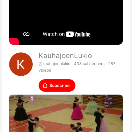
KauhajoenLukio
@kauhajoenlukio · 438 subscribers · 267
videos
Subscribe