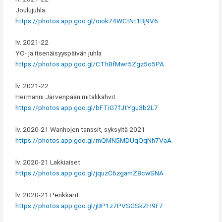
Joulujuhla
https://photos.app.goo.gl/oiok74WCtNt1Bj9V6
lv. 2021-22
YO- ja itsenäisyyspäivän juhla
https://photos.app.goo.gl/CThBfMwr5Zgz5o5PA
lv. 2021-22
Hermanni Järvenpään mitalikahvit
https://photos.app.goo.gl/bFTiG7fJtYgu3b2L7
lv. 2020-21 Wanhojen tanssit, syksyltä 2021
https://photos.app.goo.gl/mQMN5MDUqQqNh7VaA
lv. 2020-21 Lakkiaiset
https://photos.app.goo.gl/jquzC6zgamZ8cwSNA
lv. 2020-21 Penkkarit
https://photos.app.goo.gl/jBP1z7PVSGSkZH9F7