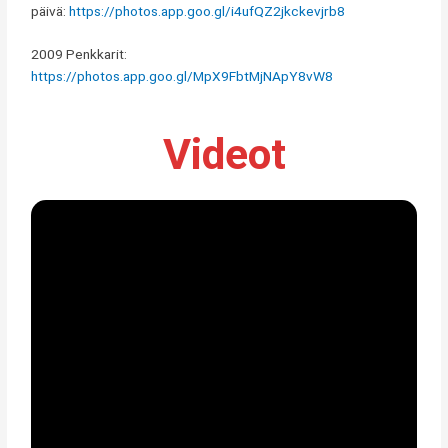
päivä:
https://photos.app.goo.gl/i4ufQZ2jkckevjrb8
2009 Penkkarit:
https://photos.app.goo.gl/MpX9FbtMjNApY8vW8
Videot