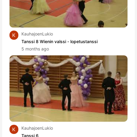
KauhajoenLukio
Tanssi 8 Wienin valssi - lopetustanssi
5 months ago
KauhajoenLukio
Tanssi 6