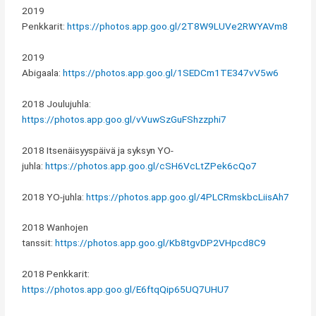
2019
Penkkarit:
https://photos.app.goo.gl/2T8W9LUVe2RWYAVm8
2019
Abigaala:
https://photos.app.goo.gl/1SEDCm1TE347vV5w6
2018 Joulujuhla:
https://photos.app.goo.gl/vVuwSzGuFShzzphi7
2018 Itsenäisyyspäivä ja syksyn YO-
juhla:
https://photos.app.goo.gl/cSH6VcLtZPek6cQo7
2018 YO-juhla:
https://photos.app.goo.gl/4PLCRmskbcLiisAh7
2018 Wanhojen
tanssit:
https://photos.app.goo.gl/Kb8tgvDP2VHpcd8C9
2018 Penkkarit:
https://photos.app.goo.gl/E6ftqQip65UQ7UHU7