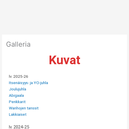
Siirry
sisältöön
Galleria
Kuvat
lv. 2025-26
Itsenäisyys- ja YO-juhla
Joulujuhla
Abigaala
Penkkarit
Wanhojen tanssit
Lakkiaiset
lv. 2024-25