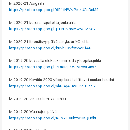
lv. 2020-21 Abigaala
https://photos.app.goo.gl/6B1fNWMPmkU2aDaM8
lv. 2020-21 korona-rajoitettu joulujuhla
https://photos.app.goo.gl/jLTN1VhVMw5GtZSc7
lv. 2020-21 Itsenäisyyspäivä ja syksyn YO-juhla:
https://photos.app.goo.gl/k8vbFDvfbtWgKfAt6
lv. 2019-20 keväältä elokuuksi siirretty ylioppilasjuhla:
https://photos.app.goo.gl/2DRuqLhVJNPosC4w7
lv. 2019-20 Kevään 2020 ylioppilaat kukittavat sankarihaudat
https://photos.app.goo.gl/shRGq41n93PgJHss5
lv. 2019-20 Virtuaaliset YO-juhlat
lv. 2019-20 Wanhojen päivä
https://photos.app.goo.gl/R6NYDXuhzWHnQHdh8