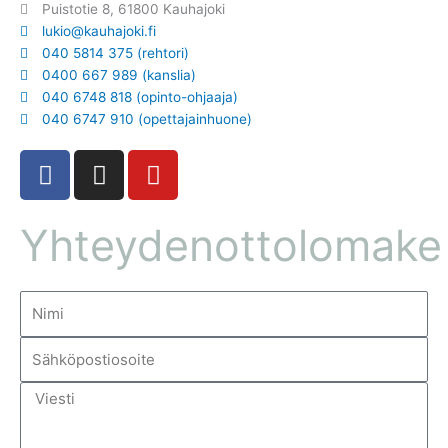
Puistotie 8, 61800 Kauhajoki
lukio@kauhajoki.fi
040 5814 375 (rehtori)
0400 667 989 (kanslia)
040 6748 818 (opinto-ohjaaja)
040 6747 910 (opettajainhuone)
F
I
Y
a
n
o
c
s
u
Yhteydenottolomake
e
t
t
b
a
u
o
g
b
N
o
r
e
i
k
a
m
S
m
i
ä
h
V
k
i
ö
e