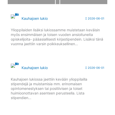
Kauhajoen lukio
2026-06-01
Ylioppilaiden lisäksi lukiossamme muistetaan keväisin
myös ensimmäisen ja toisen vuoden ansioituneita
opiskelijoita- pääasiallisesti kirjastipendein. Lisäksi tänä
vuonna jaettiin varsin poikkeuksellinen...
Kauhajoen lukio
2026-06-01
Kauhajoen lukiossa jaettiin kevään ylioppilailla
stipendejä ja muistamisia mm. erinomaisen
opintomenestyksen tai positiivisen ja toiset
huimioonottavan asenteen perusteella. Lista
stipendien...