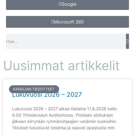
Google
Microsoft 365
S
e
a
r
Uusimmat artikkelit
c
h
KANSLIAN TIEDOTTEET
Lukuvuosi 2026 – 2027
Lukuvuosi 2026 – 2027 alkaa tiistaina 11.8.2026 kello
9.00 Yhteiskoulun Auditoriossa. Yhteisen aloituksen
jälkeen siirrytään ryhmänohjaajien vetämiin tuokioihin.
Ykköset tutustuvat toisiinsa ja saavat opastusta mm.