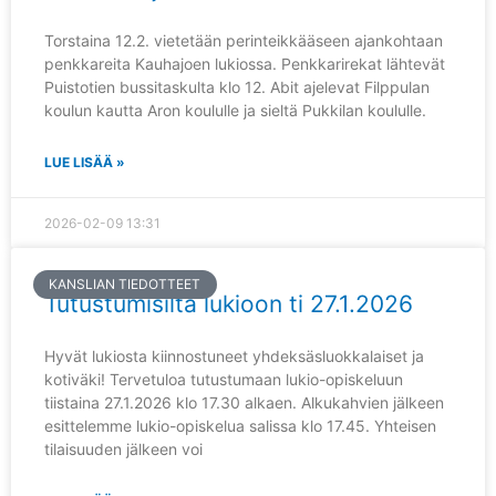
Torstaina 12.2. vietetään perinteikkääseen ajankohtaan
penkkareita Kauhajoen lukiossa. Penkkarirekat lähtevät
Puistotien bussitaskulta klo 12. Abit ajelevat Filppulan
koulun kautta Aron koululle ja sieltä Pukkilan koululle.
LUE LISÄÄ »
2026-02-09
13:31
KANSLIAN TIEDOTTEET
Tutustumisilta lukioon ti 27.1.2026
Hyvät lukiosta kiinnostuneet yhdeksäsluokkalaiset ja
kotiväki! Tervetuloa tutustumaan lukio-opiskeluun
tiistaina 27.1.2026 klo 17.30 alkaen. Alkukahvien jälkeen
esittelemme lukio-opiskelua salissa klo 17.45. Yhteisen
tilaisuuden jälkeen voi